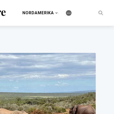
re
NORDAMERIKA
⋯