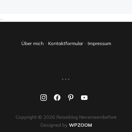
…
Über mich
-
Kontaktformular
-
Impressum
...
instagram
facebook
pinterest
youtube
Copyright © 2026 Reiseblog Neverseenbefore
Designed by
WPZOOM