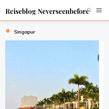
Reiseblog Neverseenbefore
TOG
•
Singapur