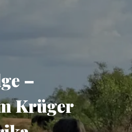
dge –
im Krüger
rika