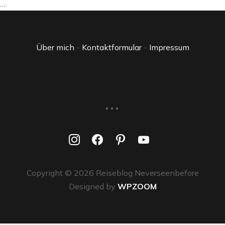
…
Über mich
-
Kontaktformular
-
Impressum
...
instagram
facebook
pinterest
youtube
Copyright © 2026 Reiseblog Neverseenbefore
Designed by
WPZOOM