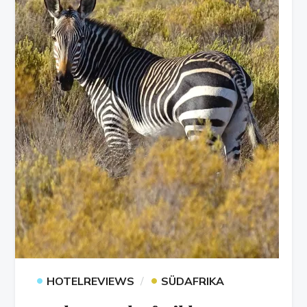
•
•
HOTELREVIEWS
SÜDAFRIKA