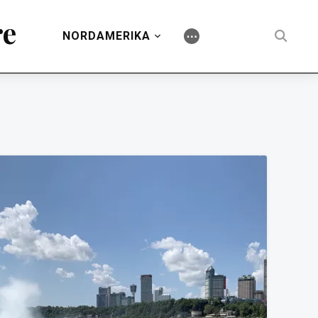
re
NORDAMERIKA
⋯