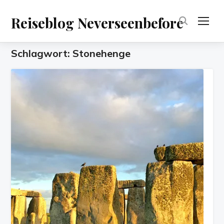
Reiseblog Neverseenbefore
TOG
Schlagwort:
Stonehenge