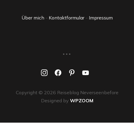
Über mich
-
Kontaktformular
-
Impressum
...
instagram
facebook
pinterest
youtube
Copyright © 2026 Reiseblog Neverseenbefore
Designed by
WPZOOM