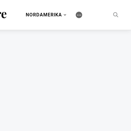
re
NORDAMERIKA
⋯