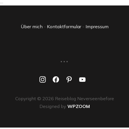
…
Über mich
-
Kontaktformular
-
Impressum
...
instagram
facebook
pinterest
youtube
Copyright © 2026 Reiseblog Neverseenbefore
Designed by
WPZOOM