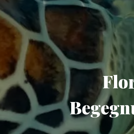
Flo
Begegn