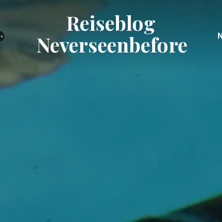
Reiseblog
⋯
Neverseenbefore