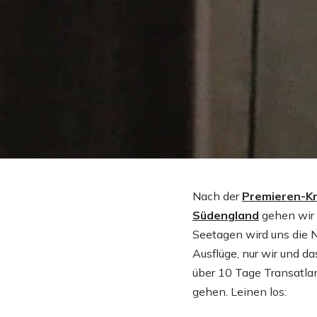
Nach der
Premieren-Kr
Südengland
gehen wir 
Seetagen wird uns die
Ausflüge, nur wir und d
über 10 Tage Transatlan
gehen. Leinen los: