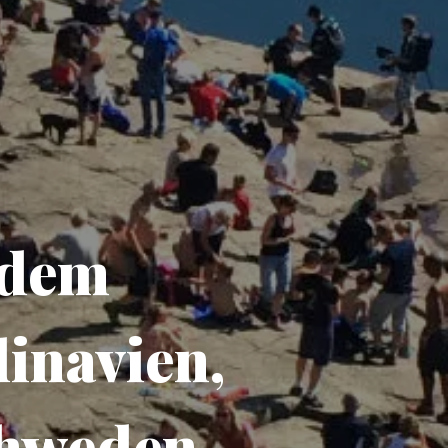
 dem
inavien,
chweden