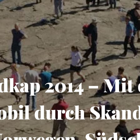
dkap 2014 – Mit
il durch Skand
 Norwegen, Süds