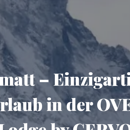
matt – Einzigart
rlaub in der 
Lodge by CERV