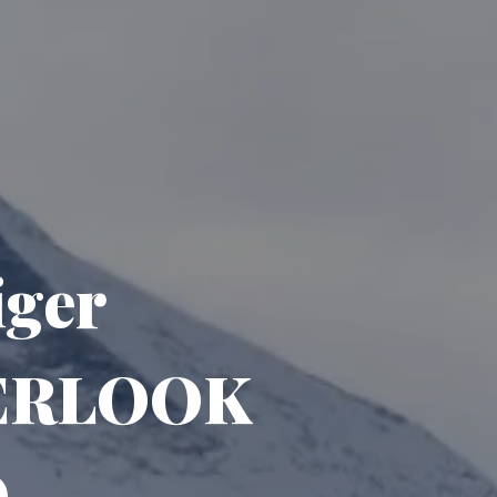
iger
OVERLOOK
O