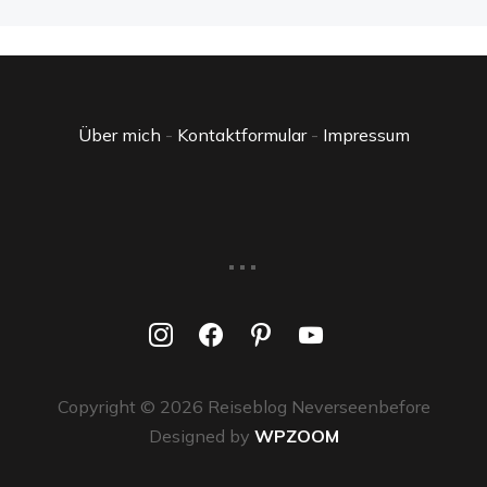
Über mich
-
Kontaktformular
-
Impressum
...
instagram
facebook
pinterest
youtube
Copyright © 2026 Reiseblog Neverseenbefore
Designed by
WPZOOM