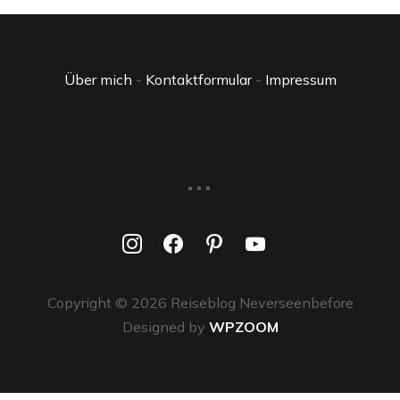
Über mich
-
Kontaktformular
-
Impressum
...
instagram
facebook
pinterest
youtube
Copyright © 2026 Reiseblog Neverseenbefore
Designed by
WPZOOM