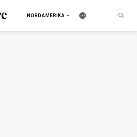
re
NORDAMERIKA
⋯