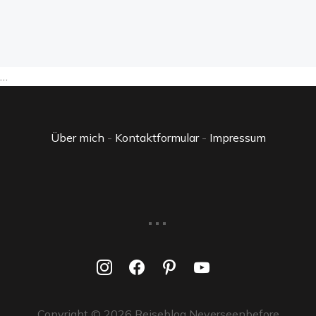
…
Über mich
-
Kontaktformular
-
Impressum
...
instagram
facebook
pinterest
youtube
Copyright © 2026 Reiseblog Neverseenbefore