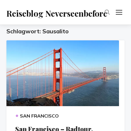
Reiseblog Neverseenbefore
TOG
Schlagwort:
Sausalito
•
SAN FRANCISCO
San Francisco – Radtour,