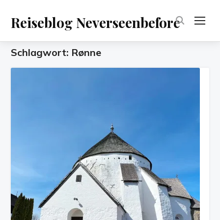
Reiseblog Neverseenbefore
TOG
Schlagwort:
Rønne