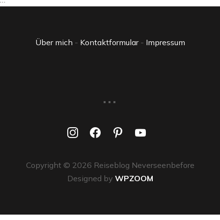
Über mich
-
Kontaktformular
-
Impressum
...
instagram
facebook
pinterest
youtube
Copyright © 2026 Reiseblog Neverseenbefore
Designed by
WPZOOM