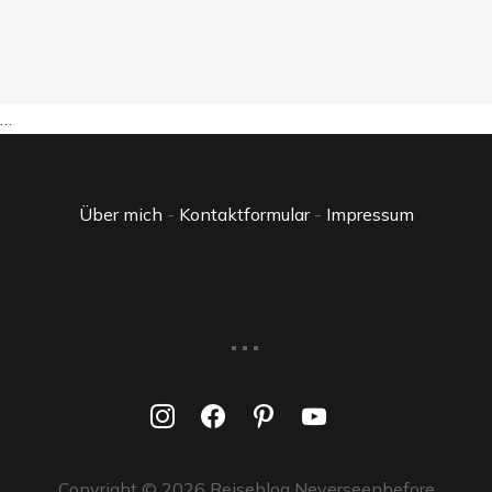
…
Über mich
-
Kontaktformular
-
Impressum
...
instagram
facebook
pinterest
youtube
Copyright © 2026 Reiseblog Neverseenbefore