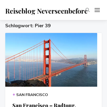
Reiseblog Neverseenbefore
TOG
Schlagwort:
Pier 39
•
SAN FRANCISCO
San Francisco – Radtour,