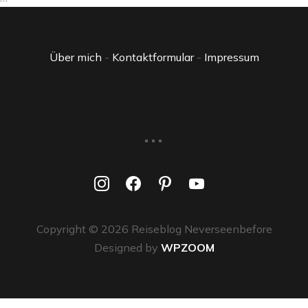
Über mich
-
Kontaktformular
-
Impressum
...
instagram
facebook
pinterest
youtube
Copyright © 2026 Reiseblog Neverseenbefore
Designed by
WPZOOM