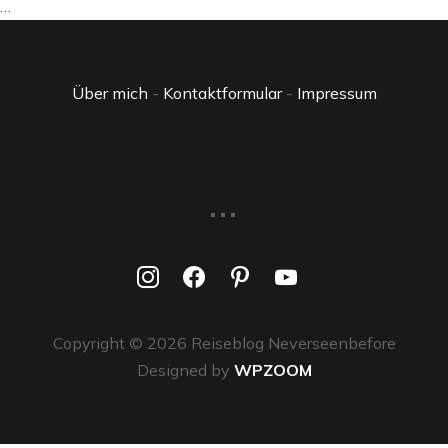
…
Über mich
-
Kontaktformular
-
Impressum
...
instagram
facebook
pinterest
youtube
Copyright © 2026 Reiseblog Neverseenbefore
Designed by
WPZOOM