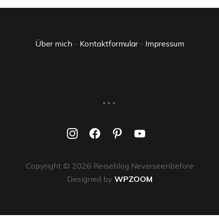
Über mich
-
Kontaktformular
-
Impressum
...
instagram
facebook
pinterest
youtube
Copyright © 2026 Reiseblog Neverseenbefore
Designed by
WPZOOM