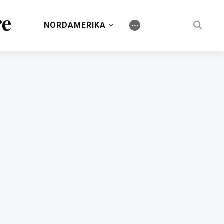
re
NORDAMERIKA
⋯