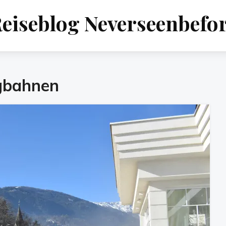
eiseblog Neverseenbefo
gbahnen