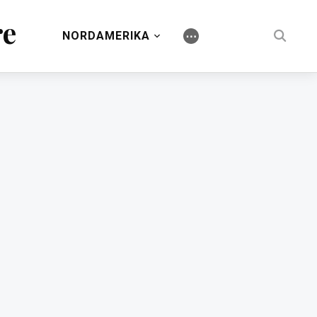
re
NORDAMERIKA
⋯