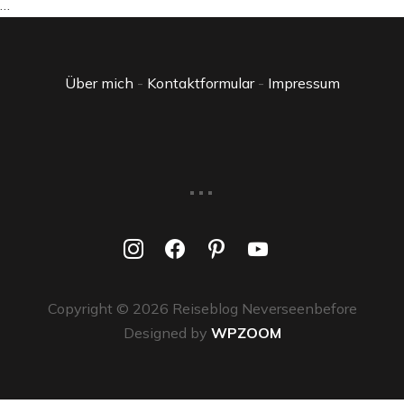
…
Über mich
-
Kontaktformular
-
Impressum
...
instagram
facebook
pinterest
youtube
Copyright © 2026 Reiseblog Neverseenbefore
Designed by
WPZOOM