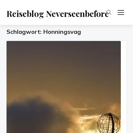
Reiseblog Neverseenbefore
TOG
Schlagwort:
Honningsvag