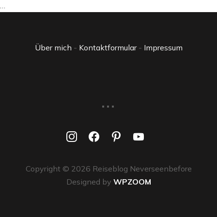
…
Über mich
-
Kontaktformular
-
Impressum
...
instagram
facebook
pinterest
youtube
Copyright © 2026 Reiseblog Neverseenbefore
Designed by
WPZOOM