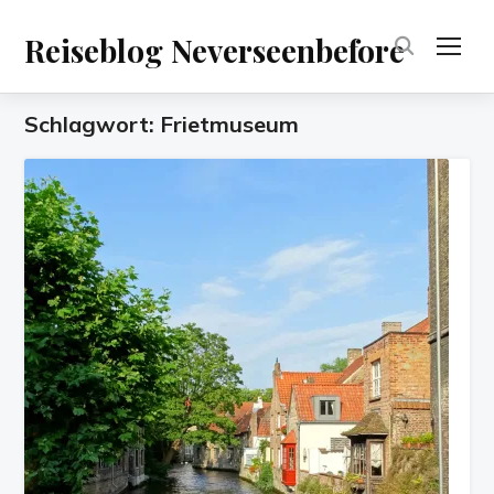
Reiseblog Neverseenbefore
TOG
Schlagwort:
Frietmuseum