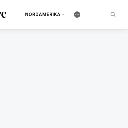
re
NORDAMERIKA
⋯