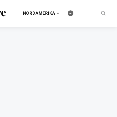
re
NORDAMERIKA
⋯