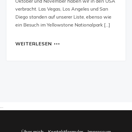
Oktober und November haben wir in den USA
verbracht. Las Vegas, Los Angeles und San
Diego standen auf unserer Liste, ebenso wie
ein Besuch im Yellowstone Nationalpark […]
WEITERLESEN
…
Über mich
-
Kontaktformular
-
Impressum