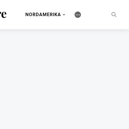
re
NORDAMERIKA
⋯