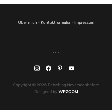
Über mich
-
Kontaktformular
-
Impressum
...
instagram
facebook
pinterest
youtube
Copyright © 2026 Reiseblog Neverseenbefore
Designed by
WPZOOM